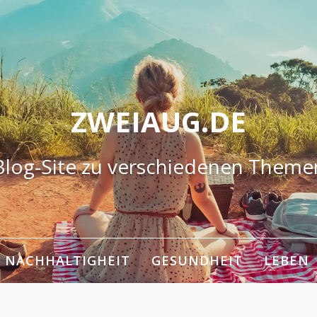
ZWEIAUG.DE
Blog-Site zu verschiedenen Theme
NACHHALTIGHEIT
GESUNDHEIT
LEBEN