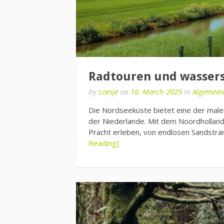
Radtouren und wassers
by
Loesje
on
16. March 2025
in
Algemein
Die Nordseeküste bietet eine der mal
der Niederlande. Mit dem Noordholland
Pracht erleben, von endlosen Sandstr
Reading]